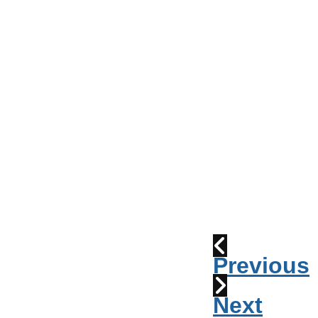
Conseil
de
Ville
Parade
2010:
les
cornemuses
Déraillement
1915
Previous
Next