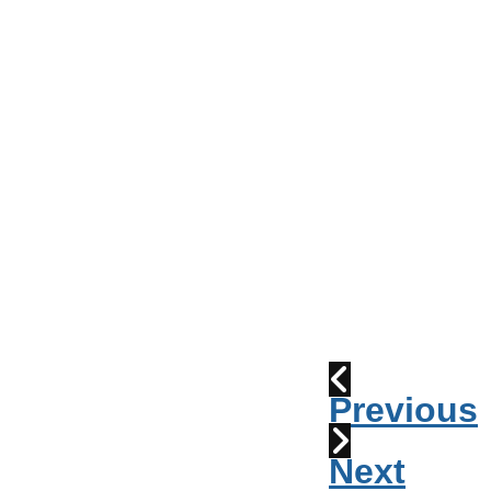
Conseil
de
Ville
Parade
2010:
les
cornemuses
Déraillement
1915
Previous
Next