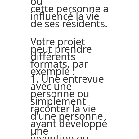
ou
cette personne a
influencé la vie
de ses résidents.
Votre projet
peut prendre
différents
formats, par
exemple :
1. Une entrevue
avec une
personne ou
simplement
raconter la vie
d’une personne
ayant développé
une
invention ou