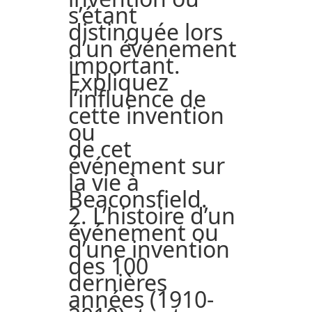
s’étant
distinguée lors
d’un événement
important.
Expliquez
l‘influence de
cette invention
ou
de cet
événement sur
la vie à
Beaconsfield.
2. L’histoire d’un
événement ou
d’une invention
des 100
dernières
années (1910-