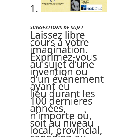
SUGGESTIONS DE SUJET
Laissez libre
cours à votre
imagination.
Exprimez-vous
au sujet d’une
invention ou
d’un événement
ayant eu
lieu durant les
100 dernières
années,
n’importe où,
soit au niveau
local, provincial,