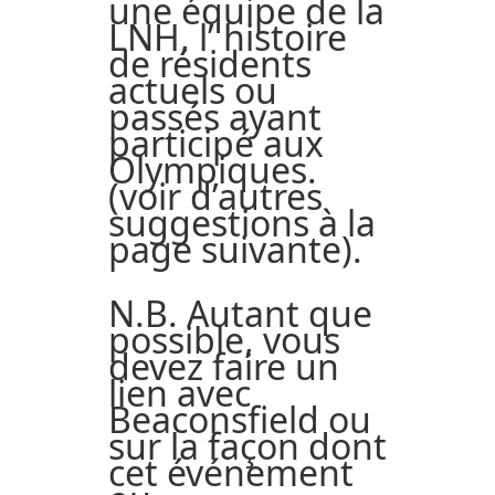
une équipe de la
LNH, l’ histoire
de résidents
actuels ou
passés ayant
participé aux
Olympiques.
(voir d’autres
suggestions à la
page suivante).
N.B. Autant que
possible, vous
devez faire un
lien avec
Beaconsfield ou
sur la façon dont
cet événement