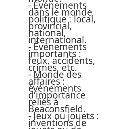
- Événements
dans le monde
politique : local,
provincial,
national,
international.
- Événements
importants :
feux, accidents,
crimes, etc.
- Monde des
affaires :
événements
d’importance
reliés à
Beaconsfield.
- Jeux ou jouets :
inventions de