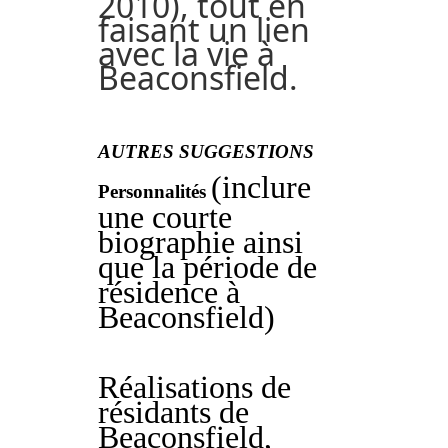
2010), tout en
faisant un lien
avec la vie à
Beaconsfield.
AUTRES SUGGESTIONS
(inclure
Personnalités
une courte
biographie ainsi
que la période de
résidence à
Beaconsfield)
Réalisations de
résidants de
Beaconsfield,