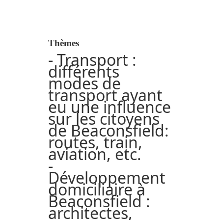
Thèmes
- Transport :
différents
modes de
transport ayant
eu une influence
sur les citoyens
de Beaconsfield:
routes, train,
aviation, etc.
-
Développement
domiciliaire à
Beaconsfield :
architectes,