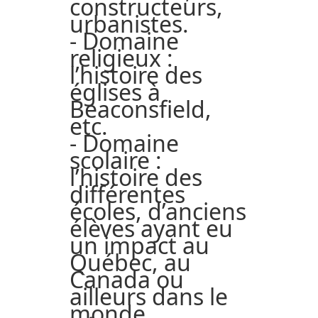
constructeurs,
urbanistes.
- Domaine
religieux :
l’histoire des
églises à
Beaconsfield,
etc.
- Domaine
scolaire :
l’histoire des
différentes
écoles, d’anciens
élèves ayant eu
un impact au
Québec, au
Canada ou
ailleurs dans le
monde.