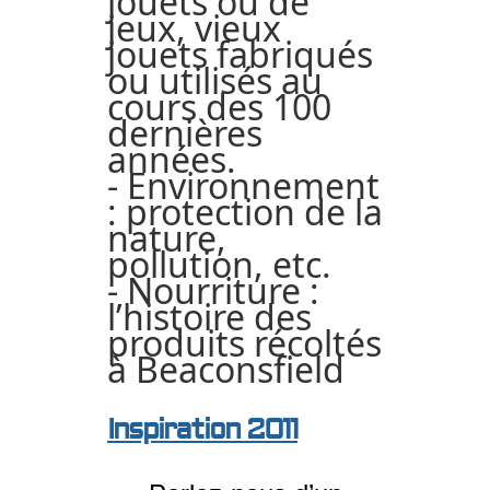
jouets ou de
jeux, vieux
jouets fabriqués
ou utilisés au
cours des 100
dernières
années.
- Environnement
: protection de la
nature,
pollution, etc.
- Nourriture :
l’histoire des
produits récoltés
à Beaconsfield
Inspiration 2011