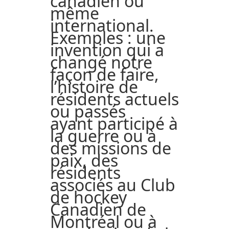
canadien ou
même
international.
Exemples : une
invention qui a
changé notre
façon de faire,
l’histoire de
résidents actuels
ou passés
ayant participé à
la guerre ou à
des missions de
paix, des
résidents
associés au Club
de hockey
Canadien de
Montréal ou à