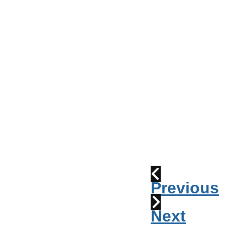
Conseil
de
Ville
Parade
2010:
les
cornemuses
Déraillement
1915
Previous
Next